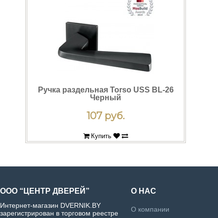
Cinema
>
Holiday
>
Ручка раздельная Torso USS BL-26
Черный
107 руб.
Купить
ООО “ЦЕНТР ДВЕРЕЙ”
О НАС
Интернет-магазин DVERNIK.BY
О компании
зарегистрирован в торговом реестре