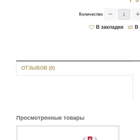
Tornado
>
Количество
Двери внутреннего открывания
Artisan
В закладки
В
>
Infinite
>
ОТЗЫВОВ (0)
Intermezzo
>
Vintage
>
Просмотренные товары
Estetica
>