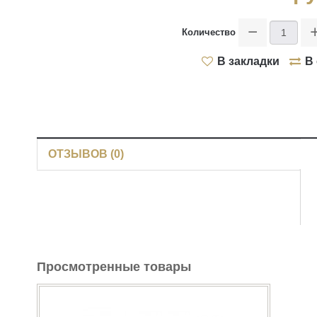
Tornado
>
Количество
Двери внутреннего открывания
Artisan
В закладки
В
>
Infinite
>
ОТЗЫВОВ (0)
Intermezzo
>
Vintage
>
Просмотренные товары
Estetica
>