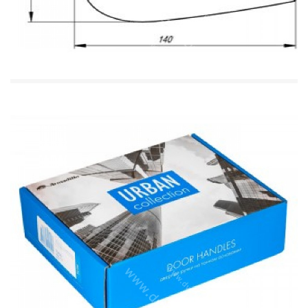
Tornado
>
Двери внутреннего открывания
Artisan
>
Infinite
>
Intermezzo
>
Vintage
>
Estetica
>