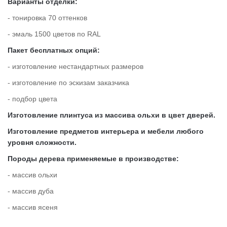
Варианты отделки:
Tornado
- тонировка 70 оттенков
>
Двери внутреннего открывания
- эмаль 1500 цветов по RAL
Artisan
Пакет бесплатных опций:
>
- изготовление нестандартных размеров
Infinite
- изготовление по эскизам заказчика
>
- подбор цвета
Изготовление плинтуса из массива ольхи в цвет дверей.
Intermezzo
Изготовление предметов интерьера и мебели любого
>
уровня сложности.
Vintage
Породы дерева применяемые в производстве:
>
- массив ольхи
- массив дуба
Estetica
- массив ясеня
>