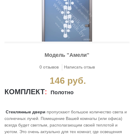
Gallery
Tango Vintage
Двери с электронным замком
Серия ZN
Двери из массива ольхи Дорвуд
>
>
Gallery mini
Rumba
Двери с корабельной фанерой
Серия N
Эмаль (окрашенные)
>
>
Двери с зеркалом
Серия NK
Складные двери
Odyssey
Модель "Амели"
Нестандартные двери
Серия SMK
Раздвижные двери
>
0 отзывов
Написать отзыв
Universe
Двери с нержавейкой
Серия STK
146 руб.
>
Двери со стеклопакетом
Серия STP
КОМПЛЕКТ
:
Lamin'ART
Полотно
>
Двухстворчатые двери
Серия VG
Стеклянные двери
пропускают большое количество света и
Woodstock
Тамбурные двери
солнечных лучей. Помещение Вашей комнаты (или офиса)
>
всегда будет светлым, располагающим своей теплотой и
уютом. Это очень актуально для тех комнат, где освещения
Двери с панелями из массива дуба/ясеня