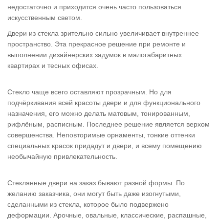
Tornado
недостаточно и приходится очень часто пользоваться
искусственным светом.
>
Двери внутреннего открывания
Двери из стекла зрительно сильно увеличивает внутреннее
Artisan
пространство. Эта прекрасное решение при ремонте и
выполнении дизайнерских задумок в малогабаритных
>
квартирах и тесных офисах.
Infinite
Стекло чаще всего оставляют прозрачным. Но для
>
подчёркивания всей красоты двери и для функционального
Intermezzo
назначения, его можно делать матовым, тонированным,
рифлёным, расписным. Последнее решение является верхом
>
совершенства. Неповторимые орнаменты, тонкие оттенки
специальных красок придадут и двери, и всему помещению
Vintage
необычайную привлекательность.
>
Стеклянные двери на заказ бывают разной формы. По
Estetica
желанию заказчика, они могут быть даже изогнутыми,
>
сделанными из стекла, которое было подвержено
деформации. Арочные, овальные, классические, распашные,