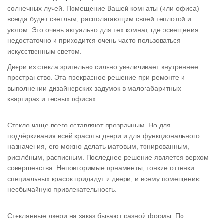
Tornado
солнечных лучей. Помещение Вашей комнаты (или офиса)
всегда будет светлым, располагающим своей теплотой и
>
Двери внутреннего открывания
уютом. Это очень актуально для тех комнат, где освещения
Artisan
недостаточно и приходится очень часто пользоваться
искусственным светом.
>
Двери из стекла зрительно сильно увеличивает внутреннее
Infinite
пространство. Эта прекрасное решение при ремонте и
выполнении дизайнерских задумок в малогабаритных
>
квартирах и тесных офисах.
Intermezzo
Стекло чаще всего оставляют прозрачным. Но для
>
подчёркивания всей красоты двери и для функционального
назначения, его можно делать матовым, тонированным,
Vintage
рифлёным, расписным. Последнее решение является верхом
>
совершенства. Неповторимые орнаменты, тонкие оттенки
специальных красок придадут и двери, и всему помещению
Estetica
необычайную привлекательность.
>
Стеклянные двери на заказ бывают разной формы. По