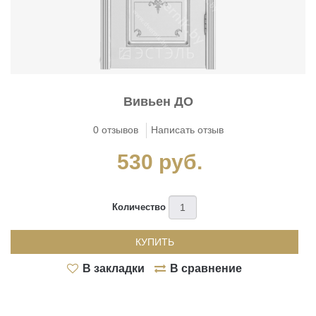
Tornado
>
Двери внутреннего открывания
Artisan
>
Вивьен ДО
Infinite
0 отзывов
Написать отзыв
>
530 руб.
Intermezzo
>
Количество
Vintage
>
КУПИТЬ
Estetica
В закладки
В сравнение
>