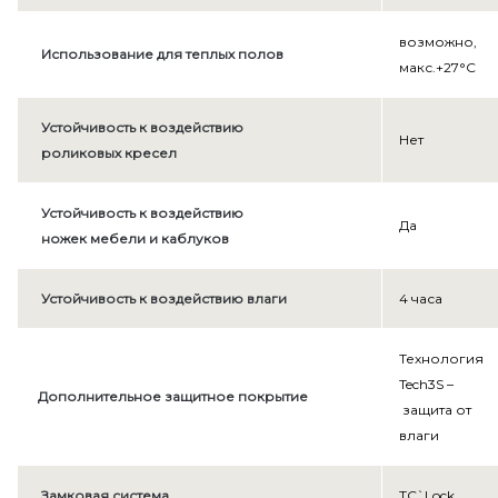
Tornado
возможно,
>
Двери внутреннего открывания
Использование для теплых полов
макс.+27°С
Artisan
Устойчивость к воздействию
>
Нет
роликовых кресел
Infinite
>
Устойчивость к воздействию
Да
ножек мебели и каблуков
Intermezzo
>
Устойчивость к воздействию влаги
4 часа
Vintage
Технология
>
Tech3S –
Дополнительное защитное покрытие
защита от
Estetica
влаги
>
Замковая система
TС`Lock