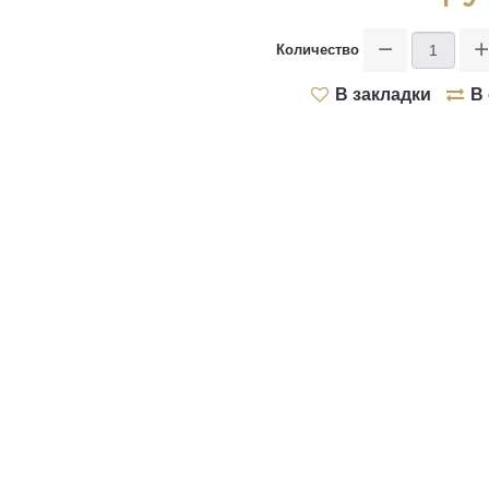
Tornado
>
Количество
Двери внутреннего открывания
Artisan
В закладки
В
>
Infinite
>
Intermezzo
>
Vintage
>
Estetica
>