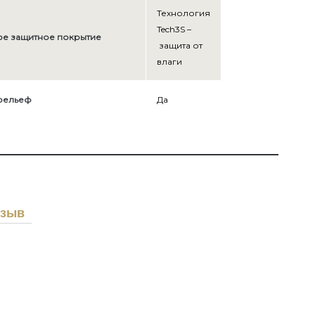
Технология
Tech3S –
е защитное покрытие
защита от
влаги
рельеф
Да
тзыв