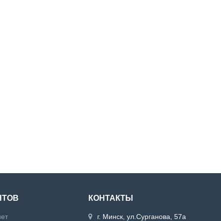
НТОВ
КОНТАКТЫ
нет
г. Минск, ул.Сурганова, 57а