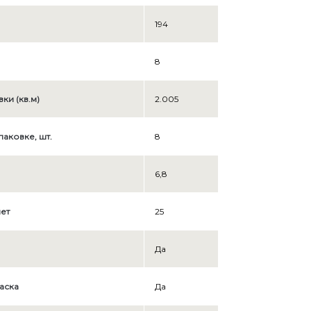
194
8
ки (кв.м)
2.005
аковке, шт.
8
6,8
ет
25
Да
аска
Да