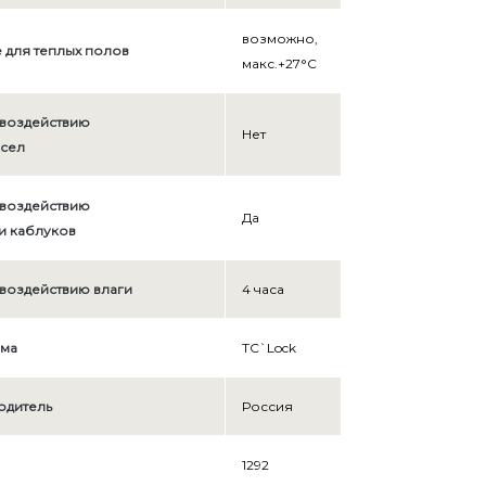
возможно,
для теплых полов
макс.+27°С
 воздействию
Нет
сел
 воздействию
Да
и каблуков
 воздействию влаги
4 часа
ема
TС`Lock
одитель
Россия
1292