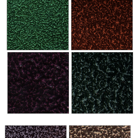
Cinema
>
Holiday
>