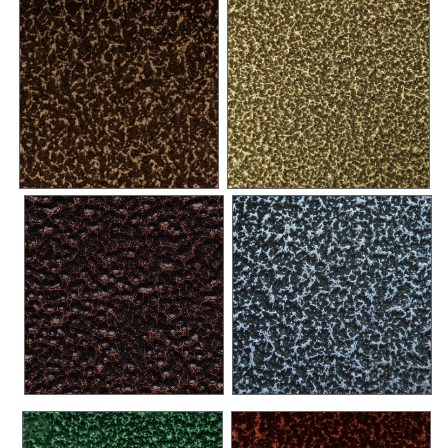
Tornado
>
Двери внутреннего открывания
Artisan
>
Infinite
>
Intermezzo
>
Vintage
>
Estetica
>