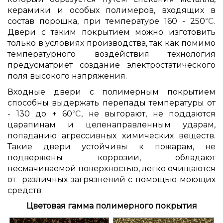
Gallery
Tango Vintage
керамики и особых полимеров, входящих в
Двери с электронным замком
Серия ZN
Двери из массива ольхи Дорвуд
>
>
состав порошка, при температуре 160 - 250
.
°C
Двери с таким покрытием можно изготовить
Gallery mini
Rumba
только в условиях производства, так как помимо
Двери с корабельной фанерой
Серия N
Эмаль (окрашенные)
температурного воздействия технология
>
>
предусматриет создание электростатического
Двери с зеркалом
Серия NK
Складные двери
поля высокого напряжения.
Odyssey
Входные двери с полимерным покрытием
Нестандартные двери
Серия SMK
Раздвижные двери
>
способны выдержать перепады температуры от
- 130 до + 60
Universe
, не выгорают, не поддаются
°C
Двери с нержавейкой
Серия STK
царапинам и целенаправленным ударам,
>
попаданию агрессивных химических веществ.
Двери со стеклопакетом
Серия STP
Такие двери устойчивы к пожарам, не
Lamin'ART
подвержены коррозии, обладают
несмачиваемой поверхностью, легко очищаются
>
Двухстворчатые двери
Серия VG
от различных загрязнений с помощью моющих
Woodstock
средств.
Тамбурные двери
Цветовая гамма полимерного покрытия
>
Двери с панелями из массива дуба/ясеня